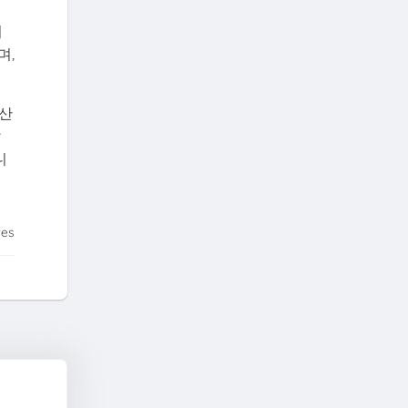
기
며,
 산
잡
니
tes