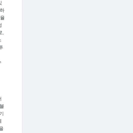
있
리하
효율
정
,
소
투
수
서
 블
 기
체
을