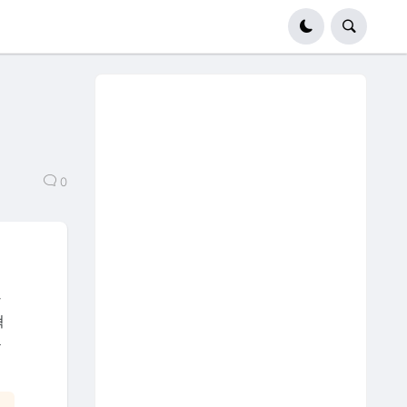
0
하
혁
목