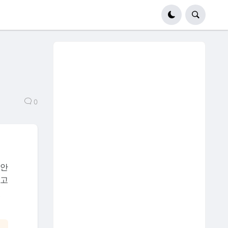
0
법안
담고
있