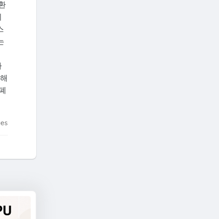
환
의
스
는
가
위해
폐
tes