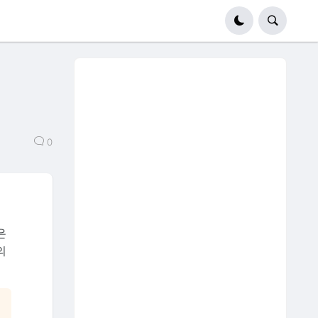
0
은
의