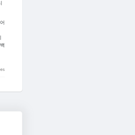
리
이어
게
드백
tes