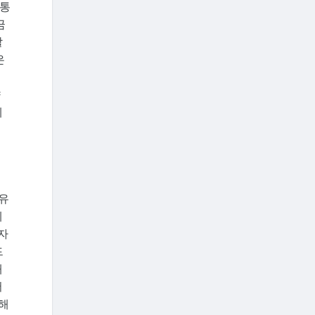
유통
금
할
은
향
폐
 유
폐
자
드
내
서
이해