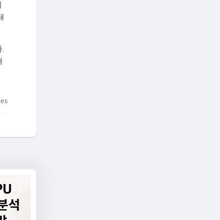
에
대
.
해
tes