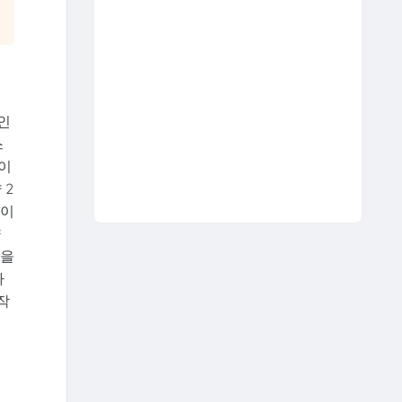
인
스
이
 2
높이
양
인을
하
작
을