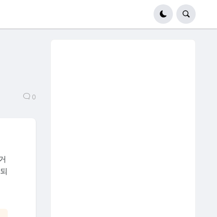
0
거
행되