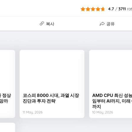
4.7
/
3711
ra
복사
공유
중 정상
코스피 8000 시대, 과열 시장
AMD CPU 최신 성능
전망까
진단과 투자 전략
임부터 AI까지, 미래
까지
11 May, 2026
10 May, 2026