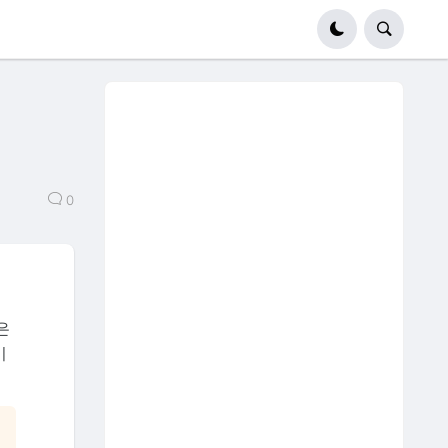
0
은
이