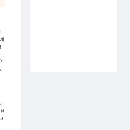
신
 개
받
신
어
장
직
구현
크
로