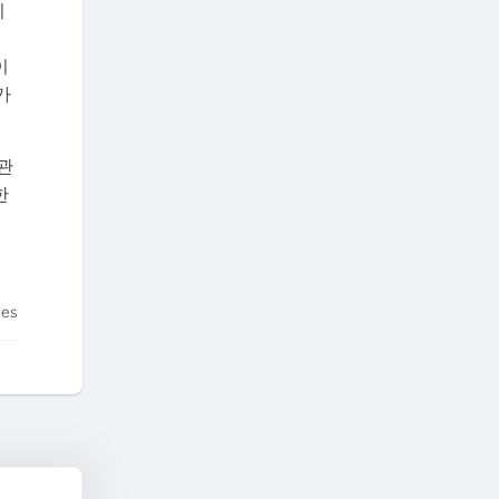
니
이
가
관
한
tes