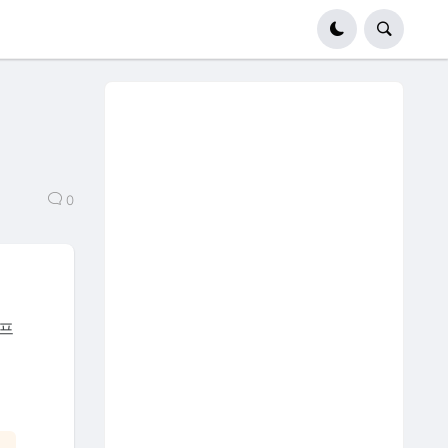
0
 프
투