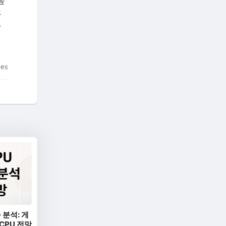
높
투
가
tes
 분석: 게
 CPU 전망