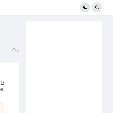
0
대한
제