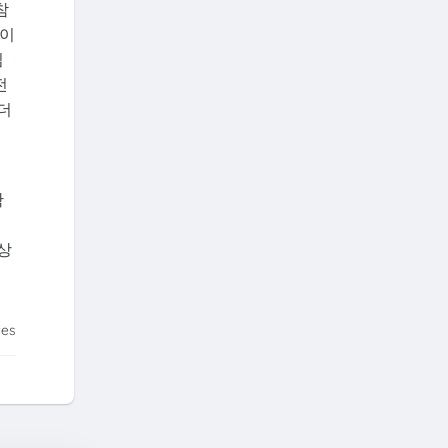
참
십이
임
전
더
확
상
tes