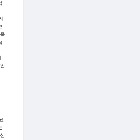
법
시
보
더욱
습
수
재
 인
요
는
혁신