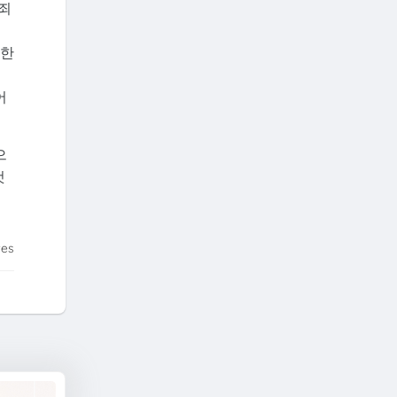
범죄
대한
서
어
으
것
tes