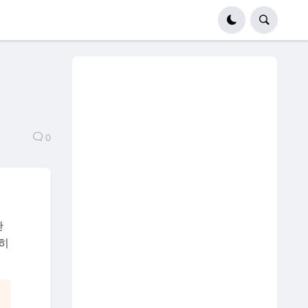
0
한
히