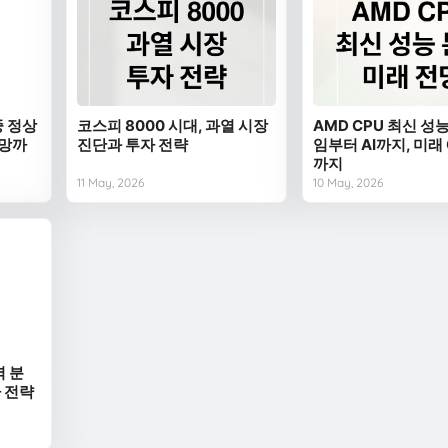
중 정상
코스피 8000 시대, 과열 시장
AMD CPU 최신 성능
전망까
진단과 투자 전략
임부터 AI까지, 미래
까지
11 May, 2026
10 May, 2026
벽 분
자 전략