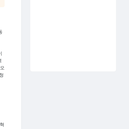
동
어
이
력
져오
 청
개혁