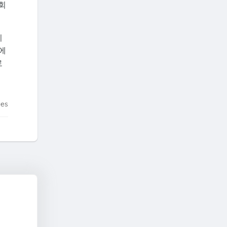
회
이
에
로
tes