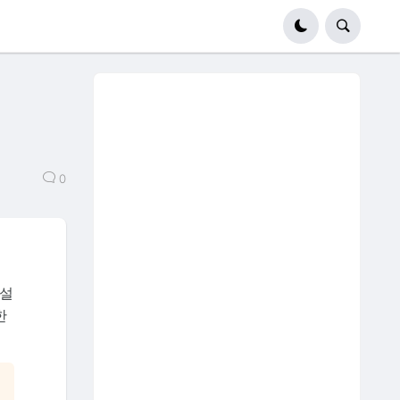
0
 설
한