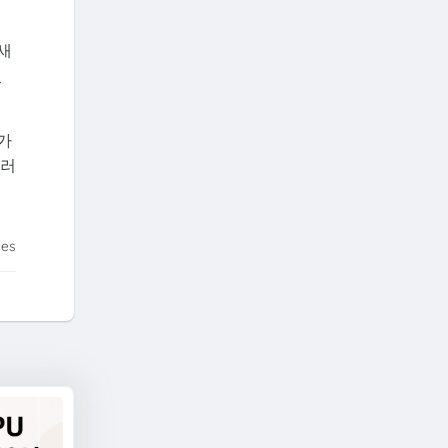
새
있
가
여러
tes