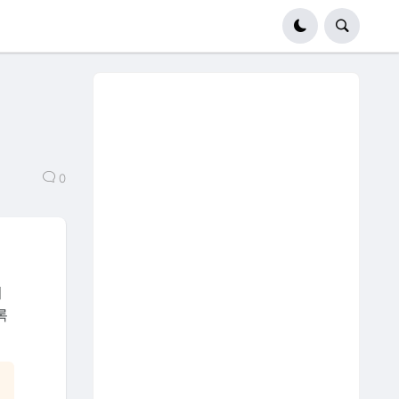
0
서
록