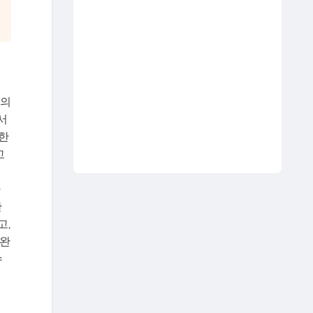
전의
서
공한
고
해
다
관
고,
 완
수