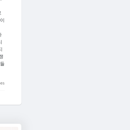
로
것이
하
리
지
쟁
객들
tes