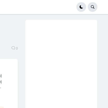
0
셔
여
하
결