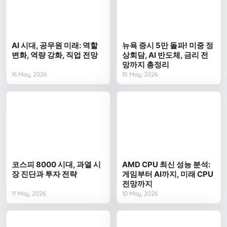
AI 시대, 공무원 미래: 역할
뉴욕 증시 5만 돌파! 미중 정
변화, 역량 강화, 직업 전망
상회담, AI 반도체, 금리 전
망까지 총정리
16 May, 2026
15 May, 2026
코스피 8000 시대, 과열 시
AMD CPU 최신 성능 분석:
장 진단과 투자 전략
게임부터 AI까지, 미래 CPU
전망까지
11 May, 2026
10 May, 2026